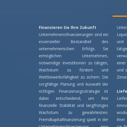
Finanzieren Sie Ihre Zukunft
Unt
Unternehmensfinanzierungen sind ein
Liqu
essenzieller Bestandteil des
und 
unternehmerischen Erfolgs. Sie
täti
ermöglichen Unternehmen,
verwä
notwendige Investitionen zu tätigen,
einer
Wachstum zu fördern und
und s
Wettbewerbsfähigkeit zu sichern. Die
Zinse
sorgfältige Planung und Auswahl der
richtigen Finanzierungsstrategie ist
Lief
dabei entscheidend, um Ihre
Lief
finanzielle Stabilität und langfristiges
inno
Wachstum zu gewährleisten.
wodu
Fremdkapitalfinanzierung spielt in der
ihrer
Unternehmensfinanzierung eine
sie f