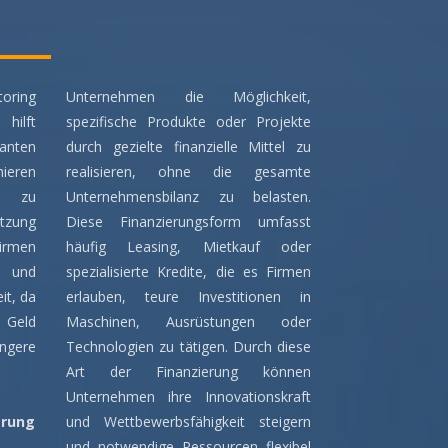
oring
Unternehmen die Möglichkeit,
hilft
spezifische Produkte oder Projekte
ranten
durch gezielte finanzielle Mittel zu
ieren
realisieren, ohne die gesamte
ät zu
Unternehmensbilanz zu belasten.
tzung
Diese Finanzierungsform umfasst
Firmen
häufig Leasing, Mietkauf oder
n und
spezialisierte Kredite, die es Firmen
it, da
erlauben, teure Investitionen in
 Geld
Maschinen, Ausrüstungen oder
gere
Technologien zu tätigen. Durch diese
Art der Finanzierung können
Unternehmen ihre Innovationskraft
erung
und Wettbewerbsfähigkeit steigern
und notwendige Ressourcen flexibel