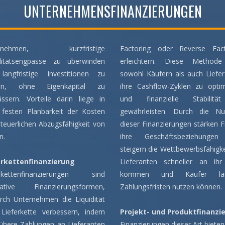
UNTERNEHMENSFINANZIERUNGEN
ernehmen, kurzfristige
Factoring oder Reverse Fact
iditätsengpässe zu überwinden
erleichtern. Diese Methode 
langfristige Investitionen zu
sowohl Käufern als auch Liefe
gen, ohne Eigenkapital zu
ihre Cashflow-Zyklen zu optim
ssern. Vorteile darin liege in
und finanzielle Stabilit
 festen Planbarkeit der Kosten
gewährleisten. Durch die Nu
teuerlichen Abzugsfähigkeit von
dieser Finanzierungen stärken 
n.
ihre Geschäftsbeziehunge
steigern die Wettbewerbsfähigke
erkettenfinanzierung
Lieferanten schneller an ihr
erkettenfinanzierungen sind
kommen und Käufer län
vative Finanzierungsformen,
Zahlungsfristen nutzen können.
rch Unternehmen die Liquidität
 Lieferkette verbessern, indem
Projekt- und Produktfinanzi
rühere Zahlungen an Lieferanten
Finanzierungen dieser Art bieten