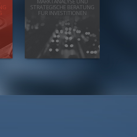
,
MARKTANALYSE UND
NG
STRATEGISCHE BERATUNG
G
FÜR INVESTITIONEN